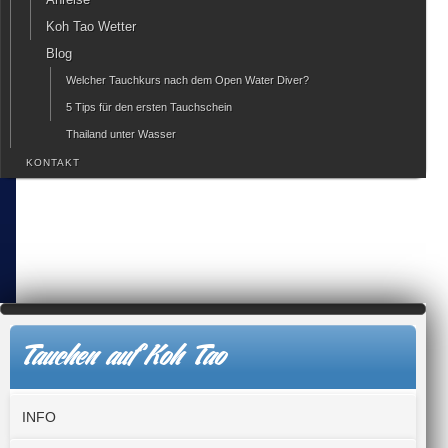
Koh Tao Wetter
Blog
Welcher Tauchkurs nach dem Open Water Diver?
5 Tips für den ersten Tauchschein
Thailand unter Wasser
KONTAKT
Tauchen auf Koh Tao
INFO