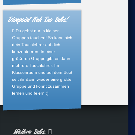
Divepoint Koh Tao Infos!
Du gehst nur in kleinen
Gruppen tauchen! So kann sich
dein Tauchlehrer auf dich
konzentrieren. In einer
größeren Gruppe gibt es dann
mehrere Tauchlehrer. Im
Klassenraum und auf dem Boot
seit ihr dann wieder eine große
Gruppe und könnt zusammen
lernen und feiern :)
Weitere Infos.