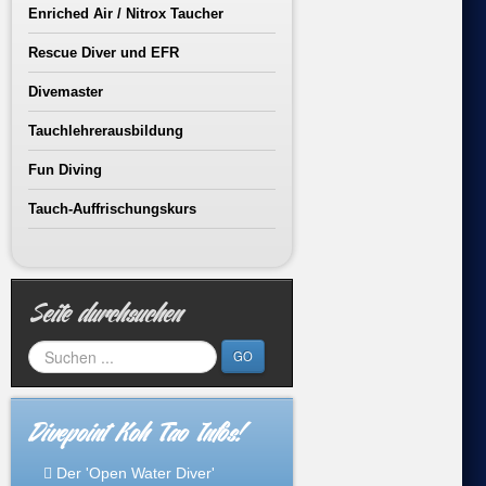
Enriched Air / Nitrox Taucher
Rescue Diver und EFR
Divemaster
Tauchlehrerausbildung
Fun Diving
Tauch-Auffrischungskurs
Seite durchsuchen
GO
Divepoint Koh Tao Infos!
Der 'Open Water Diver'