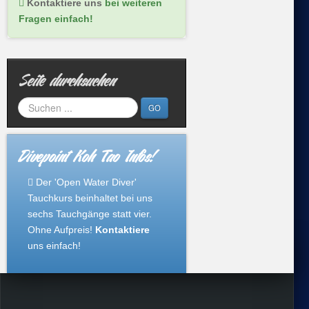
Kontaktiere uns
bei weiteren
Fragen einfach!
Seite durchsuchen
GO
Divepoint Koh Tao Infos!
Der 'Open Water Diver'
Tauchkurs beinhaltet bei uns
sechs Tauchgänge statt vier.
Ohne Aufpreis!
Kontaktiere
uns einfach!