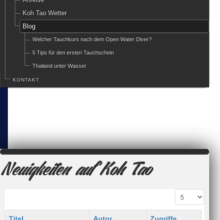
Koh Tao Wetter
Blog
Welcher Tauchkurs nach dem Open Water Diver?
5 Tips für den ersten Tauchschein
Thailand unter Wasser
KONTAKT
Neuigkeiten auf Koh Tao
Titel
Autor
Zugriffe