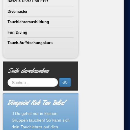
Rescue Diver und EFR
Divemaster
Tauchlehrerausbildung
Fun Diving
Tauch-Auffrischungskurs
Seite durchsuchen
GO
Divepoint Koh Tao Infos!
Du gehst nur in kleinen
Gruppen tauchen! So kann sich
dein Tauchlehrer auf dich