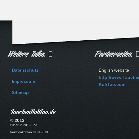
Weitere Infos.
Partnerseiten.
Datenschutz
English website
http://www.Tauche
Impressum
KohTao.com
Sitemap
© 2013
Bilder: © 2013 und
tauchenkohtao.de © 2013