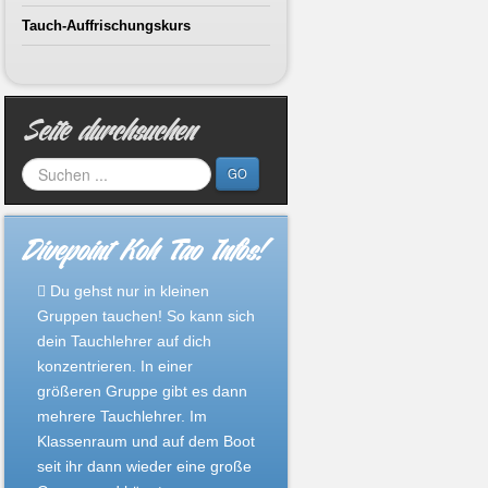
Tauch-Auffrischungskurs
Seite durchsuchen
GO
Divepoint Koh Tao Infos!
Du gehst nur in kleinen
Gruppen tauchen! So kann sich
dein Tauchlehrer auf dich
konzentrieren. In einer
größeren Gruppe gibt es dann
mehrere Tauchlehrer. Im
Klassenraum und auf dem Boot
seit ihr dann wieder eine große