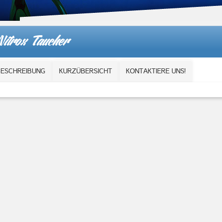
auch
sehr
Nitrox Taucher
preiswert!
BESCHREIBUNG
KURZÜBERSICHT
KONTAKTIERE UNS!