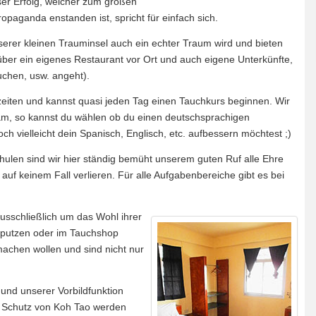
ser Erfolg, welcher zum großen
paganda enstanden ist, spricht für einfach sich.
serer kleinen Trauminsel auch ein echter Traum wird und bieten
über ein eigenes Restaurant vor Ort und auch eigene Unterkünfte,
uchen, usw. angeht).
zeiten und kannst quasi jeden Tag einen Tauchkurs beginnen. Wir
Team, so kannst du wählen ob du einen deutschsprachigen
 vielleicht dein Spanisch, Englisch, etc. aufbessern möchtest ;)
chulen sind wir hier ständig bemüht unserem guten Ruf alle Ehre
 auf keinem Fall verlieren. Für alle Aufgabenbereiche gibt es bei
sschließlich um das Wohl ihrer
 putzen oder im Tauchshop
machen wollen und sind nicht nur
 und unserer Vorbildfunktion
m Schutz von Koh Tao werden