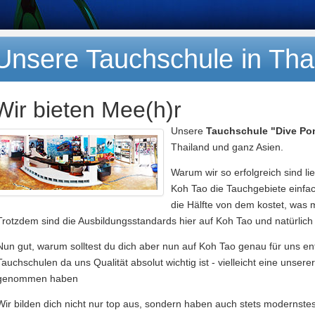
der
schÃ¶nsten
Unsere Tauchschule in Tha
Orte
Wir bieten Mee(h)r
der
Unsere
Tauchschule "Dive Po
Welt.
Thailand und ganz Asien.
Warum wir so erfolgreich sind l
Koh Tao die Tauchgebiete einfac
die Hälfte von dem kostet, was 
Trotzdem sind die Ausbildungsstandards hier auf Koh Tao und natürlich
Nun gut, warum solltest du dich aber nun auf Koh Tao genau für uns ent
Tauchschulen da uns Qualität absolut wichtig ist - vielleicht eine unser
genommen haben
Wir bilden dich nicht nur top aus, sondern haben auch stets modernste