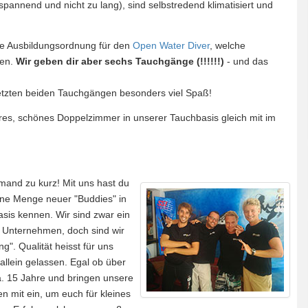
pannend und nicht zu lang), sind selbstredend klimatisiert und
ie Ausbildungsordnung für den
Open Water Diver
, welche
hen.
Wir geben dir aber sechs Tauchgänge (!!!!!!)
- und das
letzten beiden Tauchgängen besonders viel Spaß!
beres, schönes Doppelzimmer in unserer Tauchbasis gleich mit im
mand zu kurz! Mit uns hast du
eine Menge neuer "Buddies" in
sis kennen. Wir sind zwar ein
s Unternehmen, doch sind wir
". Qualität heisst für uns
 allein gelassen. Egal ob über
a. 15 Jahre und bringen unsere
n mit ein, um euch für kleines