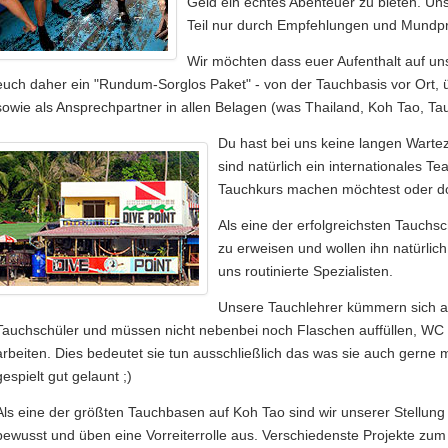
Geld ein echtes Abenteuer zu bieten. Un
Teil nur durch Empfehlungen und Mundpro
Wir möchten dass euer Aufenthalt auf un
euch daher ein "Rundum-Sorglos Paket" - von der Tauchbasis vor Ort, 
sowie als Ansprechpartner in allen Belagen (was Thailand, Koh Tao, Ta
Du hast bei uns keine langen Warte
sind natürlich ein internationales 
Tauchkurs machen möchtest oder doch
Als eine der erfolgreichsten Tauchs
zu erweisen und wollen ihn natürlich
uns routinierte Spezialisten.
Unsere Tauchlehrer kümmern sich au
Tauchschüler und müssen nicht nebenbei noch Flaschen auffüllen, WC
arbeiten. Dies bedeutet sie tun ausschließlich das was sie auch gerne 
gespielt gut gelaunt ;)
Als eine der größten Tauchbasen auf Koh Tao sind wir unserer Stellung
bewusst und üben eine Vorreiterrolle aus. Verschiedenste Projekte zu