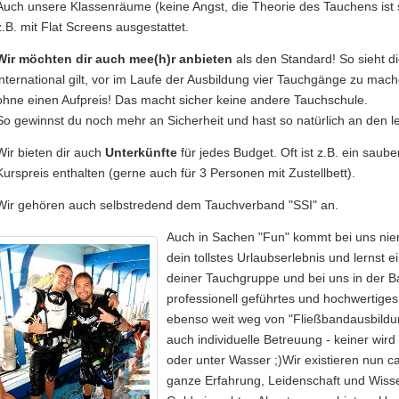
Auch unsere Klassenräume (keine Angst, die Theorie des Tauchens ist s
z.B. mit Flat Screens ausgestattet.
Wir möchten dir auch mee(h)r anbieten
als den Standard! So sieht d
international gilt, vor im Laufe der Ausbildung vier Tauchgänge zu mac
ohne einen Aufpreis! Das macht sicher keine andere Tauchschule.
So gewinnst du noch mehr an Sicherheit und hast so natürlich an den 
Wir bieten dir auch
Unterkünfte
für jedes Budget. Oft ist z.B. ein sau
Kurspreis enthalten (gerne auch für 3 Personen mit Zustellbett).
Wir gehören auch selbstredend dem Tauchverband "SSI" an.
Auch in Sachen "Fun" kommt bei uns nie
dein tollstes Urlaubserlebnis und lernst 
deiner Tauchgruppe und bei uns in der Ba
professionell geführtes und hochwertige
ebenso weit weg von "Fließbandausbildung
auch individuelle Betreuung - keiner wird
oder unter Wasser ;)Wir existieren nun c
ganze Erfahrung, Leidenschaft und Wisse