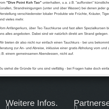
vom
"Dive Point Koh Tao"
unterhalten, u.a. z.B. "aufforsten" künstlich
Korallen, Strandreinigungen (unter und über Wasser) bei denen jeder g
Herstellung verschiedenster lokaler Produkte wie Früchte, Kräuter, Tig
und vieles mehr.
Vom Anfängerkurs, über Tec-Tauchkurse und fast allen Spezialkursen bi
uns alles angeboten. Dabei sind wir natürlich direkt am Strand gelegen.
Wir bieten dir also nicht nur einfach einen Tauchkurs - bei uns bekom
Beratung zur An- und Abreise, inklusive einer gratis Abholung vom un
z.B. einem gemeinsamen Abendessen, nicht auf.
Du siehst die Gründe für uns sind vielfältig - bei Fragen hake doch ei
Weitere Infos.
Partnerse